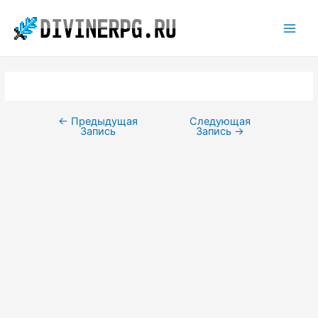
Перейти
к
Main
содержимому
Men
←
Предыдущая
Следующая
Навигация
Запись
Запись
→
по
записям