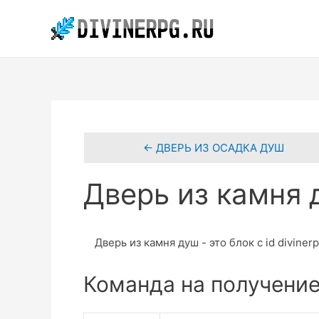
Перейти
к
содержимому
← ДВЕРЬ ИЗ ОСАДКА ДУШ
Дверь из камня 
Дверь из камня душ - это блок с id diviner
Команда на получени