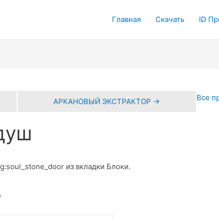
Главная
Скачать
ID П
Все п
АРКАНОВЫЙ ЭКСТРАКТОР →
душ
pg:soul_stone_door из вкладки Блоки.
е