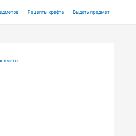
редметов
Рецепты крафта
Выдать предмет
редметы